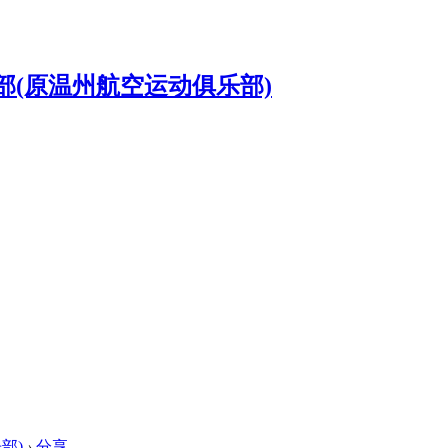
部)
›
分享