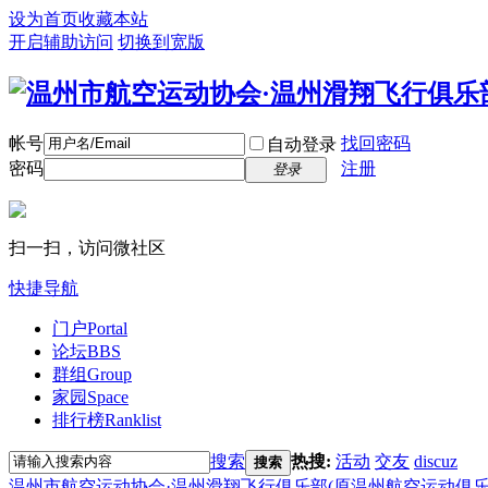
设为首页
收藏本站
开启辅助访问
切换到宽版
帐号
找回密码
自动登录
密码
注册
登录
扫一扫，访问微社区
快捷导航
门户
Portal
论坛
BBS
群组
Group
家园
Space
排行榜
Ranklist
搜索
热搜:
活动
交友
discuz
搜索
温州市航空运动协会·温州滑翔飞行俱乐部(原温州航空运动俱乐