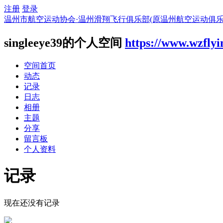
注册
登录
温州市航空运动协会·温州滑翔飞行俱乐部(原温州航空运动俱乐
singleeye39的个人空间
https://www.wzfly
空间首页
动态
记录
日志
相册
主题
分享
留言板
个人资料
记录
现在还没有记录