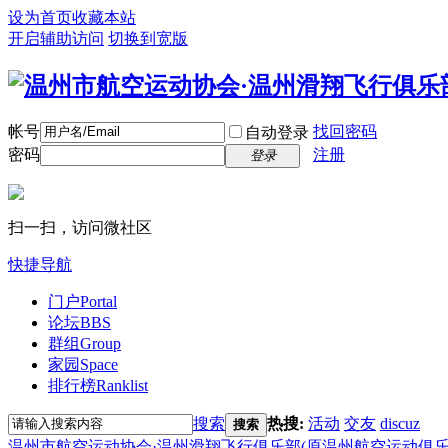
设为首页
收藏本站
开启辅助访问
切换到宽版
帐号
找回密码
自动登录
密码
注册
登录
扫一扫，访问微社区
快捷导航
门户
Portal
论坛
BBS
群组
Group
家园
Space
排行榜
Ranklist
搜索
热搜:
活动
交友
discuz
搜索
温州市航空运动协会·温州滑翔飞行俱乐部(原温州航空运动俱乐