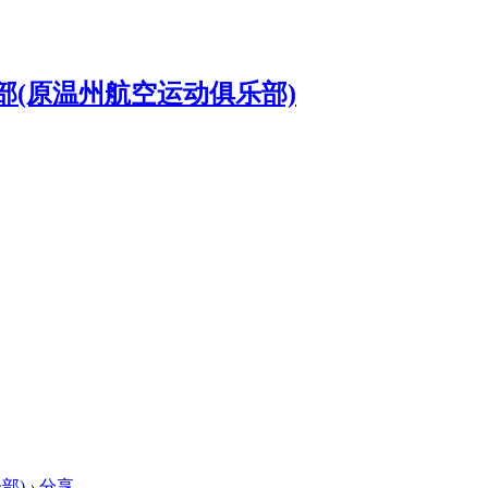
部)
›
分享