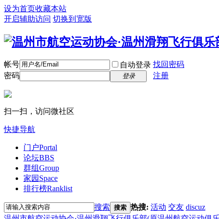
设为首页
收藏本站
开启辅助访问
切换到宽版
帐号
找回密码
自动登录
密码
注册
登录
扫一扫，访问微社区
快捷导航
门户
Portal
论坛
BBS
群组
Group
家园
Space
排行榜
Ranklist
搜索
热搜:
活动
交友
discuz
搜索
温州市航空运动协会·温州滑翔飞行俱乐部(原温州航空运动俱乐