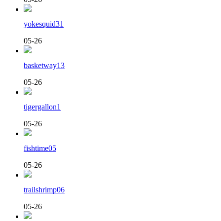
yokesquid31
05-26
basketway13
05-26
tigergallon1
05-26
fishtime05
05-26
trailshrimp06
05-26