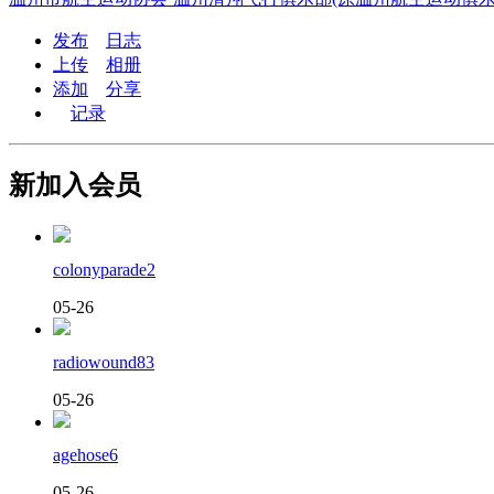
发布
日志
上传
相册
添加
分享
记录
新加入会员
colonyparade2
05-26
radiowound83
05-26
agehose6
05-26