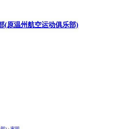
部)
›
家园