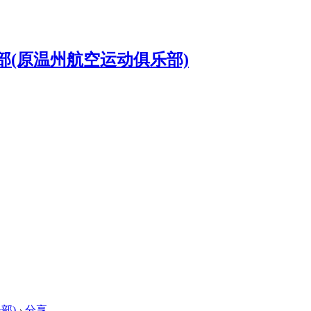
部)
›
分享