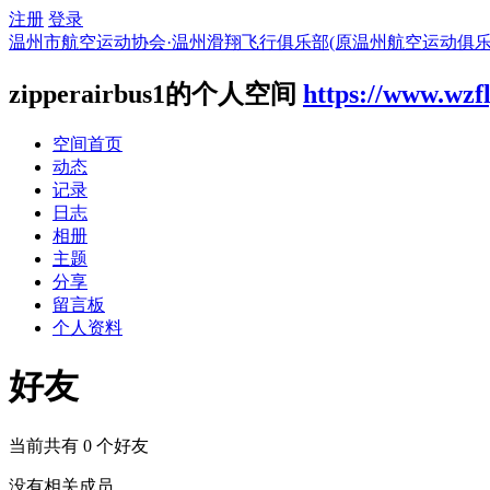
注册
登录
温州市航空运动协会·温州滑翔飞行俱乐部(原温州航空运动俱乐
zipperairbus1的个人空间
https://www.wzf
空间首页
动态
记录
日志
相册
主题
分享
留言板
个人资料
好友
当前共有
0
个好友
没有相关成员